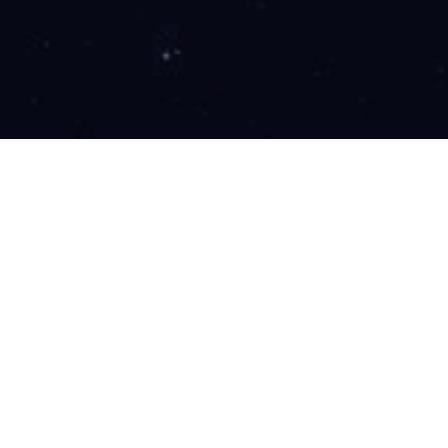
免费获取网站策划方案
联系专业的商务顾问，制定方案，专业设计，一对一咨询，及其报
价详情
400-650-5024