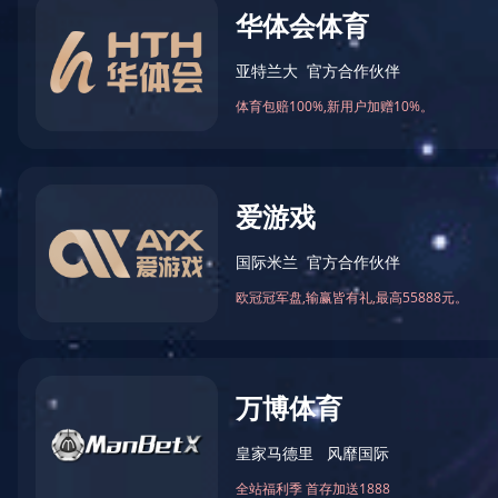
项目名称：
学大教育
访问地址：