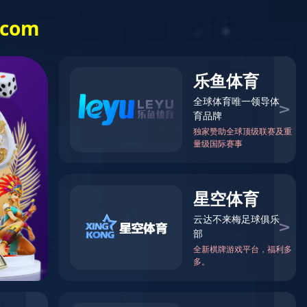
服务热线
资海分销系统
APP定制开发
高端定制网站
400-650-502