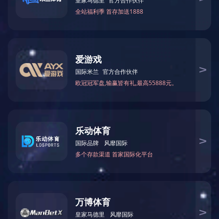
近千人齐聚的激情赛场，年度最瞩目的运动嘉华，2018年4月
21日，“拓变锐进 激扬华年”2018年销售战线会议暨龙采企业第七届
春季运动会于魅力冰城哈尔滨震撼开幕!
当天，龙采企业董事长杨国廷携同龙采、资海各战线高管与来
自各地的龙采企业代表队、运动员等近千名龙采家人共同出席了运
动会开幕式的现场。现场还特别邀请到了“中篮体育”的两位领导，即
国家体育总局篮球运动管理中心中篮体育总经理袁文蔚、球友圈运
营副总裁兼篮球事业部总经理王爽亲临比赛现场，共同见证龙采健
儿的卓越风姿。
开幕检阅 激情轩昂